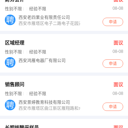
08-08
性别不限
经验不限
西安老四果业有限责任公司
申请
西安市雁塔区电子二路电子花园对面老四果业
区域经理
面议
08-08
性别不限
经验不限
西安鸿雁电器厂有限公司
申请
销售顾问
面议
08-08
性别不限
经验不限
西安景婷教育科技有限公司
申请
西安市雁塔区曲江新区雁翔路和众曲江城阅西门小书童教育
长期核酸采样员
面议