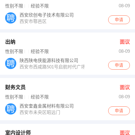
人事部 发布 [财务文员 ] 招聘信息
08-09
性别不限
经验不限
人事部 发布 [室内设计师 ] 招聘信息
人事部 发布 [高级软件工程师 ] 招聘信息
西安欣创电子技术有限公司
【陕西商妹妹企业管理咨询有限公司 】 强势入驻
申请
西安市鄠邑区
出纳
面议
08-09
性别不限
经验不限
陕西陕电侠能源科技有限公司
申请
西安市西咸路501号启航时代广场A座903（地铁一号线后
财务文员
面议
08-09
性别不限
经验不限
西安奎鑫金属材料有限公司
申请
西安市未央区昭远门
室内设计师
面议